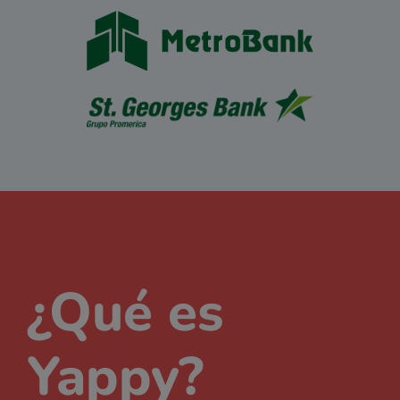
¿Qué es
Yappy?