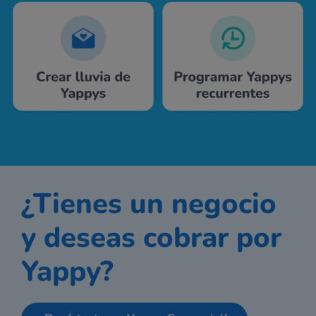
¿Tienes un negocio
y deseas cobrar por
Yappy?